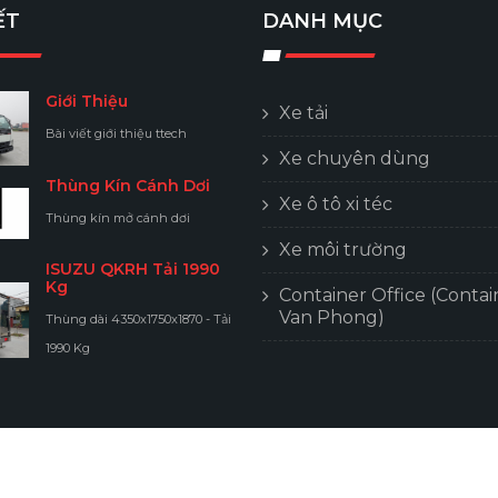
ẾT
DANH MỤC
Giới Thiệu
Xe tải
Bài viết giới thiệu ttech
Xe chuyên dùng
Thùng Kín Cánh Dơi
Xe ô tô xi téc
Thùng kín mở cánh dơi
Xe môi trường
ISUZU QKRH Tải 1990
Kg
Container Office (Contai
Van Phong)
Thùng dài 4350x1750x1870 - Tải
1990 Kg
Design With
By T-Tech