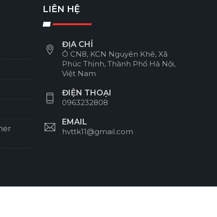
LIÊN HỆ
ĐỊA CHỈ
Ô CN8, KCN Nguyên Khê, Xã
Phúc Thịnh, Thành Phố Hà Nội,
Việt Nam
ĐIỆN THOẠI
0963232808
EMAIL
ner
hvttk11@gmail.com
Giới thiệu
Liên hệ