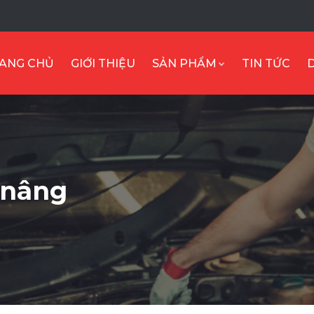
ANG CHỦ
GIỚI THIỆU
SẢN PHẨM
TIN TỨC
 nâng