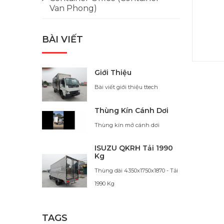
Van Phong)
BÀI VIẾT
Giới Thiệu
Bài viết giới thiệu ttech
Thùng Kín Cánh Dơi
Thùng kín mở cánh dơi
ISUZU QKRH Tải 1990
Kg
Thùng dài 4350x1750x1870 - Tải
1990 Kg
TAGS