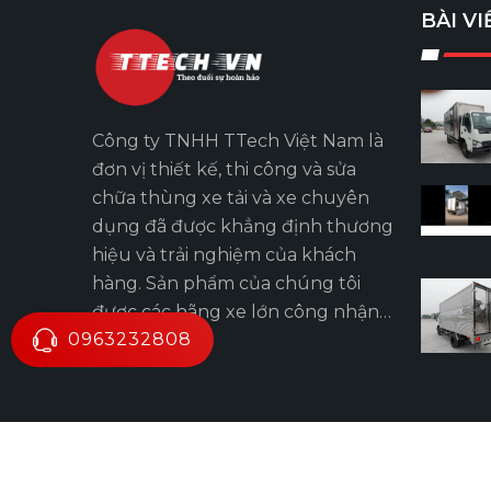
BÀI VI
Công ty TNHH TTech Việt Nam là
đơn vị thiết kế, thi công và sửa
chữa thùng xe tải và xe chuyên
dụng đã được khẳng định thương
hiệu và trải nghiệm của khách
hàng. Sản phẩm của chúng tôi
được các hãng xe lớn công nhận
0963232808
về chất lượng và mẫu mã phù
hợp và hiệu quả, thân thiện với
người dùng.
© Copyright 2020