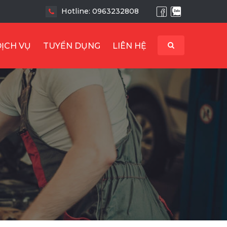
Hotline: 0963232808
DỊCH VỤ
TUYỂN DỤNG
LIÊN HỆ